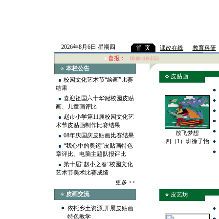
2026年8月6日 星期四
课改在线
教育科研
喜报：
语组获常熟市学科解题能力竞赛团体三等奖！(2010-10-25)
本栏公告
皮贴画
校园文化艺术节“绘画”比赛
结果
喜迎祖国六十华诞校园皮贴
画、儿童画评比
赵市小学第11届校园文化艺
术节皮贴画制作比赛结果
放飞梦想
08年庆国庆皮贴画比赛结果
四（1）班徐子怡
“我心中的奥运”皮贴画特色
章评比、电脑主题队报评比
第十届“赵小之春”校园文化
艺术节美术比赛成绩
更多
>>
皮画交流
皮艺坊
依托乡土资源,开展皮贴画
特色教学