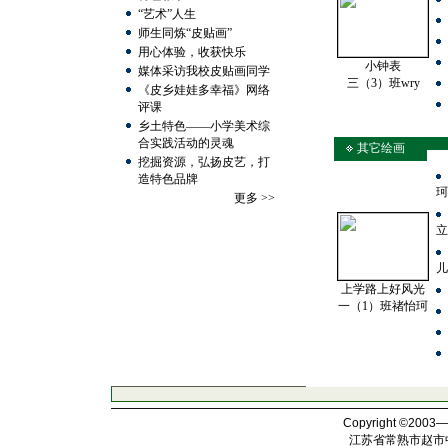
“艺术”人生
师生同炼“皮贴画”
用心体验，收获快乐
小钟表
媒体采访我校皮贴画同学
三（3）班wry
《皮乡娃娃多幸福》网络
评课
乡土特色——小学美术综
合实践活动的灵魂
其它绘画
挖掘资源，弘扬皮艺，打
造特色品牌
珂
更多
>>
立
儿
上学路上好风光
一（1）班禇怡珂
Copyright ©2003
江苏省常熟市赵市