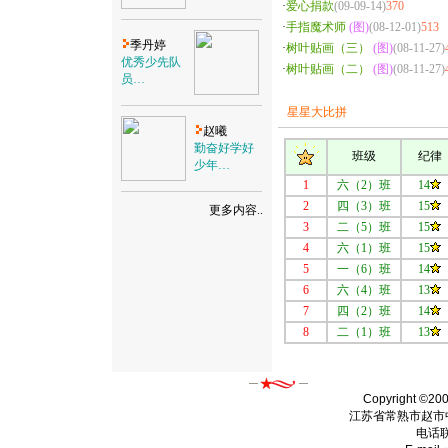
·
爱心捐款
(09-09-14)
370
·
手指魔术师
(图)
(08-12-01)
513
季丹婷
·
树叶贴画（三）
(图)
(08-11-27)
优秀少先队
·
树叶贴画（二）
(图)
(08-11-27)
员…
星星大比拼
赵曦
勤奋好学好
班级
纪律
少年…
1
六（2）班
14
2
四（3）班
15
更多内容..
3
二（5）班
15
4
六（1）班
15
5
一（6）班
14
6
六（4）班
13
7
四（2）班
14
8
二（1）班
13
Copyright ©20
江苏省常熟市赵市
电话