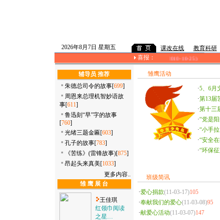
2026年8月7日 星期五
课改在线
教育科研
喜报：
祝贺数学组、英语组获常熟市学科解题能力竞赛团体三等奖！(2010-10-25)
雏鹰活动
辅导员 推荐
朱德总司令的故事
[
699
]
·
5、6
周恩来总理机智妙语故
·
第13
事
[
611
]
·
第十三
鲁迅刻“早”字的故事
·
“党是
[
760
]
·
“小手拉
光绪三题金匾
[
603
]
·
“安全
孔子的故事
[
783
]
·
“环保
《苦练》(雷锋故事)
[
875
]
昂起头来真美
[
1033
]
更多内容..
班级简讯
雏 鹰 展 台
·
爱心捐款
(11-03-17)
105
王佳琪
·
奉献我们的爱心
(11-03-08)
95
红领巾阅读
·
献爱心活动
(11-03-07)
147
之星…