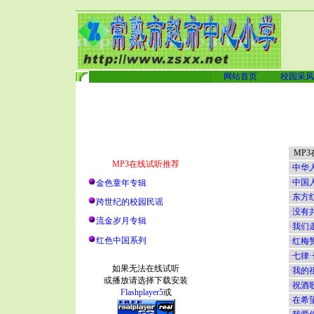
网站首页
校园采风
MP3
MP3在线试听推荐
·
中华
·
中国
金色童年专辑
·
东方
跨世纪的校园民谣
·
没有
流金岁月专辑
·
我们
红色中国系列
·
红梅
·
七律
如果无法在线试听
·
我的
或播放请选择下载安装
·
祝酒
Flashplayer5
或
·
在希