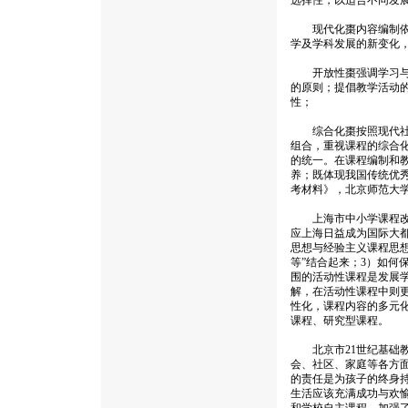
选择性，以适合不同发
现代化棗内容编制依据
学及学科发展的新变化
开放性棗强调学习与学
的原则；提倡教学活动
性；
综合化棗按照现代社会
组合，重视课程的综合
的统一。在课程编制和
养；既体现我国传统优
考材料》，北京师范大学出
上海市中小学课程改革从
应上海日益成为国际大
思想与经验主义课程思想
等”结合起来；3）如何
围的活动性课程是发展
解，在活动性课程中则
性化，课程内容的多元
课程、研究型课程。
北京市21世纪基础教
会、社区、家庭等各方
的责任是为孩子的终身
生活应该充满成功与欢