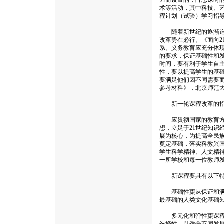
力而设置的，占总课时的9
术等活动，其中科技、
程计划（试验）学习指
随着新世纪的逐渐迫近
改革势在必行。《面向2
系。义务教育应充分体
的要求，保证基础性和
时间，要有利于学生自
性，要以提高学生的基
要满足他们因不同需要
参考材料》，北京师范大
新一轮课程改革的指
应贯彻国家的教育方针
想，立足于21世纪知
展为核心，为提高全民
奠定基础，落实科教兴
学生科学精神、人文精
一所学校和每一位教师
新课程要具有以下特
基础性棗从保证和满足
最基础的人类文化基础
多元化和弹性棗课程内