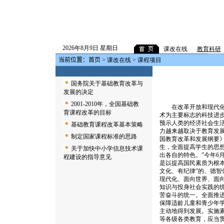
2026年8月9日 星期日
课改在线
教育科研
当前位置：
首页
>
课改在线
> 课程项目
国务院关于基础教育改革与
发展的决定
2001-2010年，全国基础教
在改革开放和现代化建
育课程改革的目标
术为主要标志的科技进
预示人类的经济社会生
基础教育课程改革基本策略
力越来越取决于教育发
制定国家课程标准的思路
国教育改革和发展纲要》
生，全面提高学生的思
关于加快中小学信息技术课
出各自的特色。”今年6
程建设的指导意见
是以提高国民素质为根
文化、有纪律”的、德
现代化、面向世界、面
知识与投身社会实践的
苦奋斗的统一。全面推
保障适龄儿童和青少年
主动地得到发展。实施
等各级各类教育，应当