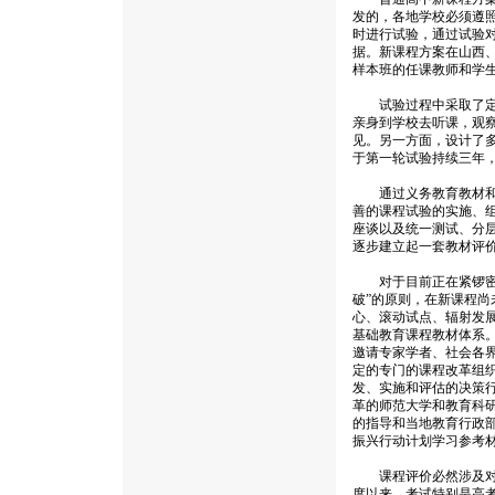
发的，各地学校必须遵
时进行试验，通过试验
据。新课程方案在山西
样本班的任课教师和学生
试验过程中采取了定性
亲身到学校去听课，观
见。另一方面，设计了
于第一轮试验持续三年
通过义务教育教材和普
善的课程试验的实施、
座谈以及统一测试、分
逐步建立起一套教材评
对于目前正在紧锣密鼓
破”的原则，在新课程尚
心、滚动试点、辐射发展
基础教育课程教材体系
邀请专家学者、社会各
定的专门的课程改革组
发、实施和评估的决策
革的师范大学和教育科
的指导和当地教育行政
振兴行动计划学习参考材
课程评价必然涉及对学
度以来，考试特别是高