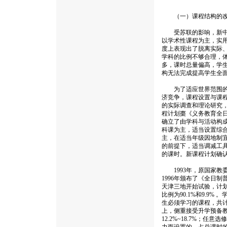
（一）课程结构的
受苏联的影响，新中国
以学术性课程为主，实
度上表现出了脱离实际
学科的比例不够合理，
多，课时总量偏高，学
构无法完成提高学生全
为了适应世界范围的飞
济竞争，课程设置与课
的实际调查和理论研究，
程计划棗《义务教育全日
确立了由学科与活动构
科课为主，适当设置综
主，在适当年级因地制
的前提下，适当调减工
的课时。新课程计划确
1993年，原国家教
1996年颁布了《全日
天津三地开始试验，计
比例为90.1%和9.
生必须学习的课程，共计
上，侧重接受升学预备
12.2%~18.7%；