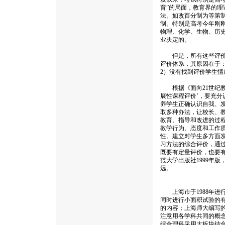
育”的局面，教育界的
法。如改百分制为等第
制。特别是高考今年刚刚
物理、化学、生物、历
业决定的。
但是，所有这些评价方
评价体系，其原因在于
2）没有找到评价学生
根据《面向21世纪教育
展性课程评价’，要充
养学生正确认识自我、
取多种办法，让校长、
教育、指导和改进的过
教学行为、态度和工作
性。建立对学生多方面
习方法的综合评价，通
既要有定量评价，也要有
范大学出版社1999年
远。
上海市于1988年进
同时进行小面积试验的
的内容；上海师大编写
注意用各学科共同的概念
综合理科采用大板块结