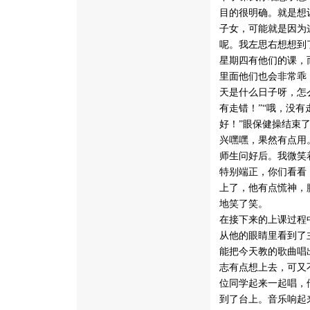
目的很明确。就是想
子女，可能就是因为
呢。我左思右想想到
星期四有他们的课，
里面他们也会非常乖
天是什么日子呀，怎
有走错！”“哦，没
好！”眼保健操结束
兴嘿嘿，果然有点用
师生问好后。我微笑
特别端正，你们看看
上了，他有点慌神，
地笑了笑。
在接下来的上课过程
从他的眼睛里看到了
能把今天教的歌曲唱
志有点想上去，可又
位同学起来一起唱，
到了台上。音乐响起