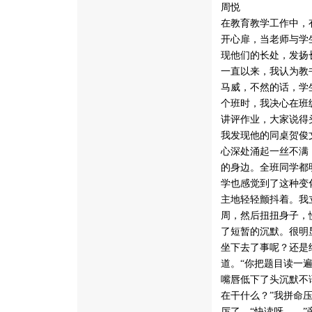
周悦
在教育教学工作中，
开心扉，当老师与学
现他们的长处，发扬
一直以来，我认为教
马威，不然的话，学
个班时，我决心在班
讲评作业，大家说得
我发现他的同桌贺俊
心深处涌起一丝不满
的身边。全班同学都
学也感觉到了这种变
主地轻轻颤抖着。我
周，然后扭扭身子，
了短暂的沉默。很明
坐下去了事呢？还是
道。“你把题目读一
嘴唇低下了头沉默不
在干什么？”我拼命
厉了。“快读呀……