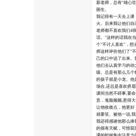
新老师，总有“雄心
困生。
我记得有一天去上课
火。后来我让他们自
老师都不喜欢我们4
话。”这样的话我在
个“不讨人喜欢”，
师这样评价他们了“
己的口中说了出来。
他们去认真学习的动
级。总是有那么几个
的孩子就是小龙。他
场合,还总是喜欢挤
课间当然不碍事,要
意，鬼脸频频,惹得
让他收敛点，他更好
就要笑。被他一说,
我还得感谢他那么捧
的很有天赋，可惜屁
课的时候集中注意力