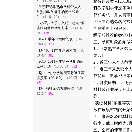
件
（11-04-20）
141
格按照常教人[201
·
关于评选常熟市学科带头人、
科教学能手评选条例
常熟市教学能手的要求和条
评和考核，并认真审
件
（11-04-20）
144
2005年评选命名
·
“小手拉大手，文明一起走”环
境综合整治活动方案
（11-03-
的需重新申报评选。
29）
158
经学校推荐的参评对
·
10--11学年作息时间表
（10-
三、参评对象必须做
09-03）
378
1．《常熟市学科带
·
赵小10--11学年总课程表
（10-
09-03）
362
复印)。
·
2010--2011学年第一学期德育
2．近三年来个人教
工作计划
（10-09-03）
582
3．近三年来反映个
·
赵市中心小学地震应急逃生演
评优课、教学成绩等
练预案（2010-5）
（10-05-10）
907
4．各类证书、证明
·
赵小教师师德考核标准
（09-
材料装订顺序：从上到
12-24）
462
列。
“实绩材料”按推荐表
放在该项材料的开始
四、参评对象的材料
行室，截止时间为5月
五、全市的评审工作