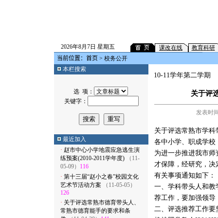
2026年8月7日 星期五
课改在线
教育科研
当前位置：
首页
> 校务公开
本栏搜索
10-11学年第二学期
选 项：
关于评
关键字：
发表时间：
关于评选常熟市学科
最近加入
各中小学、职成学校
·
赵市中心小学地震应急逃生演
为进一步推进我市师
练预案(2010-2011学年度)
（11-
才保障，经研究，决
05-09）
116
有关事项通知如下：
·
第十三届“赵小之春”校园文化
艺术节活动方案
（11-05-05）
一、学科带头人和教
126
荐工作，要加强领导
·
关于评选常熟市德育带头人、
二、评选推荐工作要
常熟市德育能手的要求和条