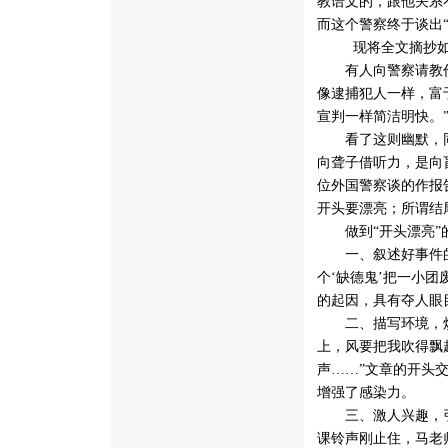
教语文的，跟他关系
而这个警察终于谈出“
 现将全文摘抄
有人向警察请教作报
像逮捕犯人一样，富
宣判一样简洁明快。
看了这则幽默，同学
向聋子借听力，是向
位外国警察谈的作报
开头要漂亮；所谓结
做到“开头漂亮”
一、叙述好事件的起
个‘缺德鬼’把一小
的起因，具有夺人眼
二、描写环境，烘托
上，风要把我吹得飘
声……”文章的开头
增强了感染力。
三、激人兴趣，引人
课铃声刚止住，马老