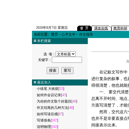
2026年8月7日 星期五
课改在线
教育科研
当前位置：
首页
>
心予文学
> 作文指导
本栏搜索
选 项：
关键字：
发
在记叙文写作中，
进行复杂的叙事，也
最近加入
得很清楚，他也就能
·
小练笔 大收获
[
55
]
一、 要交代清楚事
·
如何作会议记录
[
45
]
总离不开时间、地点
·
为你的作文取个好题目
[
49
]
方面写清楚了，才能
·
作文结尾的几种方法
[
48
]
然而，交代这六个
·
如何写读后感
[
87
]
也并不是非要直接点
·
写请假条
[
107
]
间接表示出来。
·
说明物理
[
102
]