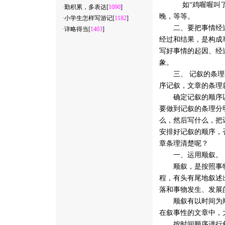
 如“鸡喔喔叫了
·
勤积累，多表达
[
1090
]
晚，等等。
·
小学生怎样写游记
[
1182
]
二、要把事情经过
·
详略得当
[
1403
]
经过和结果，是构成
写好事情的起因、经
象。
三、 记叙的条理要
序记叙，文章的条理
确定记叙的顺序以
要做到记叙的条理分
么，然后写什么，把
安排好记叙的顺序，
章条理清楚呢？
一、运用顺叙。
顺叙，是按照事物发
程，有头有尾地叙述
落和事物发生、发展
顺叙有以时间为顺
在叙事性的文章中，
按时间顺序进行叙