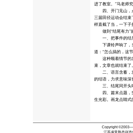
进了教室。”马老师
四、开门见山，点明
三届田径运动会结束
样直截了当，一下子
做到“结尾有力”
一、把事件的结局
下课铃声响了，当
道：“怎么搞的，这
这种顺着情节的发
束，文章也就结束了
二、语言含蓄，发
的结语，力求意味深
三、结尾同开头呼
四、篇末点题，突出
生光彩。画龙点睛式
Copyright ©2003
江苏省常熟市赵市