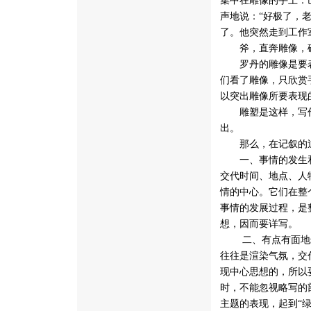
集中在雕像的手上：
声地说：“好极了，
了。他突然走到工作
斧，直奔雕像，砍掉
罗丹的雕像是要表
们看了雕像，只欣赏
以突出雕像所要表现
雕塑是这样，写作
出。
那么，在记叙的过
一、事情的发生和
交代时间、地点、人
情的中心。它们在整
事情的发展过程，是
想，因而要详写。
 二、有点有面地叙
往往是渲染气氛，交
现中心思想的，所以
时，不能忽视略写的
主题的表现，起到“