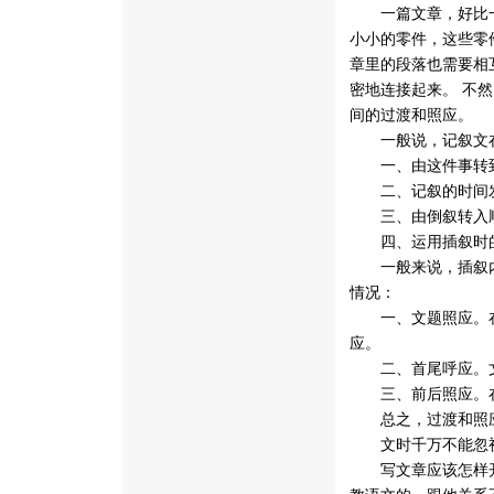
一篇文章，好比一
小小的零件，这些零
章里的段落也需要相
密地连接起来。 不
间的过渡和照应。
一般说，记叙文在
一、由这件事转到
二、记叙的时间发
三、由倒叙转入顺
四、运用插叙时的
一般来说，插叙内
情况：
一、文题照应。在
应。
二、首尾呼应。文
三、前后照应。在
总之，过渡和照应
文时千万不能忽
写文章应该怎样开