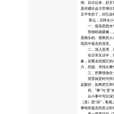
情。自古以来，好文
是封建社会大官僚仕
又平常的了，但它反
 那么，怎样从
一、提高思想水平
照相机能摄像，人
选镜头的。观察的人
现其中蕴含的深意。
二、深入思考、分
在日常生活中，要
象，还要去挖掘它的
力，挖掘、寻找出事
三、把事情放在一
背景就是时代环境
起眼的，如果把它和
四、“事”与“意”
从小事中写出深意来
（意）想“深”，客
事情所蕴含的意义时
有一篇题目叫《节