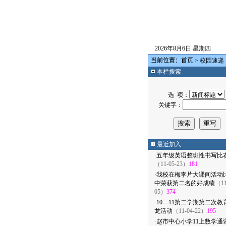
2026年8月6日 星期四
当前位置：
首页
> 校园速递
本栏搜索
选 项：
关键字：
最近加入
·
五年级英语整班性书写比
（11-05-23）
181
·
我校在梅李片大课间活动
中荣获第二名的好成绩
（11
05）
374
·
10—11第二学期第二次教
龙活动
（11-04-22）
195
·
赵市中心小学11上数学通