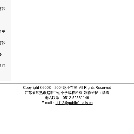
育沙
名单
育沙
赛
育沙
Copyright ©2003—2004
赵小在线
All Rights Reserved
江苏省常熟市赵市中心小学版权所有 制作维护：杨震
电话联系：
0512-
52381149
E-mail
：
cj112@public1.sz.js.cn