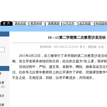
课改在线
教育科研
企
雏鹰展翅
心予文学
皮艺校园
科技园地
10—11第二学期第二次教育沙龙活动
发布时间：2011-04-22 12:25:42 录入：顾亚妹 点击：
2011年4月22日，在三楼举行了本学期的第二次教育沙龙活
梅、张立萍老师具体组织和主持，此次的主题为“你上课，我评析
活动过程中，严怡、盛文英、袁丽华、陶怡、姚春花这五位
洁、任欢等几位青年教师所上的公开课作了评析。挖掘课堂教学
赛
不足之处，互相交流，切磋，以求不断进步，共同成长。
比赛
-05-
育沙
讯赛