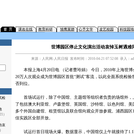
课改在线
教育科研
企
雏鹰展翅
心予文学
皮艺校园
科技园地
世博园区停止文化演出活动哀悼玉树遇难
来源：人民网-人民日报 发布时间：2010-04-21 07:52:08 录入：ad
本报上海4月20日电 （记者曹玲娟） 今日，2010年上海世
20万人次观众成为世博园区首批“测试”客流，以此全面系统检
否到位。
首场试运行，除了中国馆、主题馆等组织者负责的场馆外，
试检
了包括澳大利亚馆、卢森堡馆、英国馆、沙特馆、以色列馆、美
同胞
多个外国自建馆、租赁馆以及联合馆向观众开放参观。浦西园区1
-21）
佳实践区全部开放。
动哀
1）
试运行首日现场火爆。数据显示，中国馆仅上午就接待了1.1