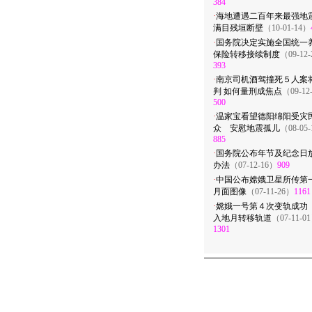
384
·
海地遭遇二百年来最强
满目残垣断壁
（10-01-14）
·
国务院决定实施全国统一
保险转移接续制度
（09-12
393
·
南京司机酒驾撞死５人案
判 如何量刑成焦点
（09-12
500
·
温家宝看望德阳绵阳受灾
众 安慰地震孤儿
（08-05
885
·
国务院公布年节及纪念日
办法
（07-12-16）
909
·
中国公布嫦娥卫星所传第
月面图像
（07-11-26）
1161
·
嫦娥一号第４次变轨成功
入地月转移轨道
（07-11-0
1301