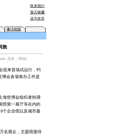
联系我们
加入收藏
设为首页
廉洁校园
同胞
min 点击：384次
博会迎来首场试运行，约
验世博会各项筹办工作是
上海世博会组织者协调
国馆第一展厅等在内的
8个企业馆以及城市最
万名观众，主题馆接待