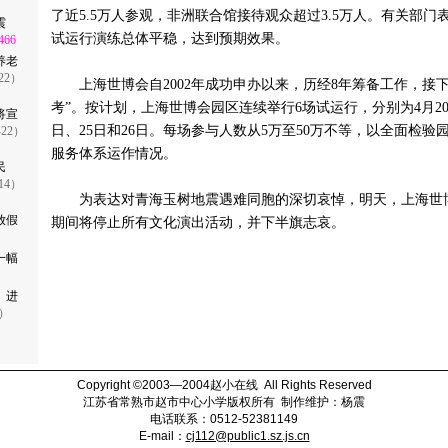
了近5.5万人参观，非洲联合馆接待观众超过3.5万人。有关部
地震
试运行演练总体平稳，达到预期效果。
466
养老
-22）
上海世博会自2002年成功申办以来，历经8年筹备工作，接下
考”。按计划，上海世博会园区连续举行6场试运行，分别为4月20日
将宣
日、25日和26日。每场参与人数从5万至50万不等，以全面检
-22）
服务体系运作情况。
民
-14）
为表达对青海玉树地震遇难同胞的深切哀悼，明天，上海世
放假
期间将停止所有文化演出活动，并下半旗志哀。
一幅
 进
1）
Copyright ©2003—2004
赵小在线
All Rights Reserved
江苏省常熟市赵市中心小学版权所有 制作维护：杨震
电话联系：
0512-
52381149
E-mail
：
cj112@public1.sz.js.cn