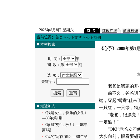
2026年8月8日 星期六
课改在线
教育科研
当前位置：
首页
>
心予文学
> 心予期刊
本栏搜索
《心予》2008年第1
时 间：
年
期 数：第
期
发
选 项：
关键字：
老爸是我家的开
前不久，爸爸进门时
端，穿起‘鸳鸯’鞋来
最近加入
一只红，一只绿，特
·
《我是女生，快乐的女生》
“老爸，很漂亮！”
—08年第1期
一定酷！”
·
《家庭“秀”，乐！》
—08年
“OK!”老爸立即
第1期
大步向前，眼看要碰到
·
《我的“写作”曲》
—08年第