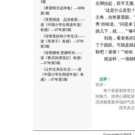
1期
左脚抬起，双手叉腰
·
《希望明天还停电》
—08年
“这是什么造型？”
第1期
主角，自然要显眼。
·
《享受阅读 品尝收获——
秀’的味道。”问提来
读《中国小学生阅读年选》
有感》
—07年第5期
跳几下，就……”“够
·
《珍惜美好的小学生活——
别急，看老爸的第二
读《草房子》有感》
—07年
了个跳跃。可跳是跳
第5期
鞋吧！谢谢！”“哈
·
《珍惜拥有 把握时光——
读《鲁滨孙漂流记》有感》
就这样，一场独特的
—07年第5期
·
《让作文亲近生活——读
《中国小学生阅读年选》有
点评：
感》
—07年第5期
简评：
每个家庭都曾有过“乐
特魅力。他用心捕捉爸
流淌着家庭幸福的气息
指导及点评老