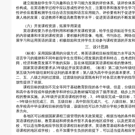
建立能激励学生学习兴趣和自主学习能力发展的评价体系。该评价体系
价构成。在英语教学过程中应以形成性评价为主，注重培养和激发学生学
性评价应着重检测学生综合语言技能和语言应用能力。评价要有利于促进
康人格的发展；促进教师不断提高教育教学水平；促进英语课程的不断发
（六）开发课程资源，拓展学用渠道
英语课程要力求合理利用和积极开发课程资源，给学生提供贴近学生实
的内容健康和丰富的课程资源；要积极利用音像、电视、书刊杂志、网络
展学习和运用英语的渠道；积极鼓励和支持学生主动参与课程资源的开发
三、设计思路
《标准》采用国际通用的分级方式，将英语课程目标按照能力水平设为
语言学习的规律和不同年龄段学生生理和心理发展的需求和特点，也考虑
阔，经济和教育发展不平衡的实际，旨在体现国家英语课程标准的整体性
国家英语课程要求从3年级起开设英语课程。《标准》第二级为6年级结
第五级为9年级结束时应达到的基本要求；第八级为高中毕业的基本要求。
二、五、八级之间的过渡级。过渡级别的设置既有利于对各层次教学的指
放性提供了依据。
课程目标的级别不完全等同于基础教育阶段的各个年级。但是，分级目标
和高中各学段或年级的教学和评价以及教材编写提供了循序渐进、稳步上
程的整体实施。从3年级开设英语课程的学校，3、4年级应完成一级目标，5
～9年级分别完成三、四、五级目标；高中阶段完成六、七、八级目标。第
色学校高中毕业课程目标的指导级，该级别也可以作为部分学校少数英语
养方向。
各地区可以根据国家课程三级管理的有关政策规定，根据当地的条件和
英语课程的目标。教育基础和师资条件暂不具备的地区或学校，以及把英
校，可以适当降低相应学段英语课程目标的要求。英语教育基础和条件较好
语课程的地区或学校），在不加重学生负担的前提下，可以适当提高相应