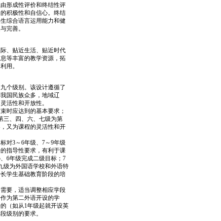
由形成性评价和终结性评
习的积极性和自信心。终结
学生综合语言运用能力和健
展与完善。
际、贴近生活、贴近时代
信息等丰富的教学资源，拓
和利用。
九个级别。该设计遵循了
到我国民族众多，地域辽
、灵活性和开放性。
束时应达到的基本要求；
第三、四、六、七级为第
导，又为课程的灵活性和开
对3～6年级、7～9年级
升的指导性要求，有利于课
、6年级完成二级目标；7
九级为外国语学校和外语特
特长学生基础教育阶段的培
需要，适当调整相应学段
语作为第二外语开设的学
的（如从1年级起就开设英
学段级别的要求。