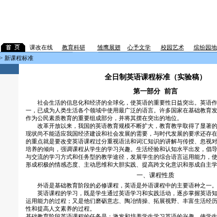
课改在线
教育科研
企
雏鹰展翅
心予文学
校园艺术
缤纷园地
> 新课程标准
全日制英语课程标准（实验稿）
第一部分 前言
社会生活的信息化和经济的全球化，使英语的重要性日益突出。英语作
一，已成为人类生活各个领域中使用最广泛的语言。许多国家在基础教育
作为公民素质教育的重要组成部分，并将其摆在突出的地位。
改革开放以来，我国的英语教育规模不断扩大，教育教学取得了显著的
现状尚不能适应我国经济建设和社会发展的需要，与时代发展的要求还存
的重点就是要改变英语课程过分重视语法和词汇知识的讲解与传授、忽视
培养的倾向，强调课程从学生的学习兴趣。生活经验和认知水平出发，倡
与交流的学习方式和任务型的教学途径，发展学生的综合语言运用能力，
形成积极的情感态度、主动思维和大胆实践、提高跨文化意识和形成自主
一、课程性质
外语是基础教育阶段的必修课程，英语是外语课程中的主要语种之一
英语课程的学习，既是学生通过英语学习和实践活动，逐步掌握英语知
运用能力的过程；又是他们磨砺意志、陶冶情操、拓展视野、丰富生活经
性和提高人文素养的过程。
基础教育阶段英语课程的任务是：激发和培养学生学习英语的兴趣，使学