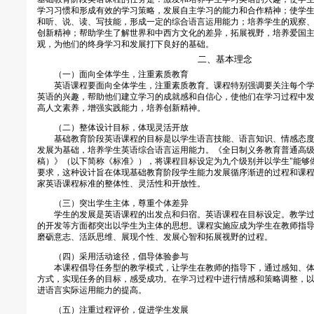
学习习惯和形成有效的学习策略，发展自主学习的能力和合作精神；使学
和听、说、读、写技能，形成一定的综合语言运用能力；培养学生的观察
创新精神；帮助学生了解世界和中西方文化的差异，拓展视野，培养爱国
观，为他们的终身学习和发展打下良好的基础。
二、基本理念
（一）面向全体学生，注重素质教育
英语课程要面向全体学生，注重素质教育。课程特别强调要关注每个学
英语的兴趣，帮助他们建立学习的成就感和自信心，使他们在学习过程中
高人文素养，增强实践能力，培养创新精神。
（二）整体设计目标，体现灵活开放
基础教育阶段英语课程的目标是以学生语言技能、语言知识、情感态度
发展为基础，培养学生英语综合语言运用能力。《全日制义务教育普通高
稿）》（以下简称《标准》），将课程目标设定为九个级别并以学生"能够
要求，这种设计旨在体现基础教育阶段学生能力发展循序渐进的过程和课
家英语课程标准的整体性、灵活性和开放性。
（三）突出学生主体，尊重个体差异
学生的发展是英语课程的出发点和归宿。英语课程在目标设定。教学过
的开发等方面都突出以学生为主体的思想。课程实施应成为学生在教师指
磨砺意志、活跃思维、展现个性、发展心智和拓展视野的过程。
（四）采用活动途径，倡导体验参与
本课程倡导任务型的教学模式，让学生在教师的指导下，通过感知、体
方式，实现任务的目标，感受成功。在学习过程中进行情感和策略调整，
进语言实际运用能力的提高。
（五）注重过程评价，促进学生发展