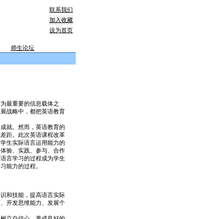
联系我们
加入收藏
设为首页
师生论坛
为最重要的信息载体之
发展战略中，都把英语教育
成就。然而，英语教育的
在差距。此次英语课程改革
对学生实际语言运用能力的
导体验、实践、参与、合作
使语言学习的过程成为学生
学习能力的过程。
。
识和技能，提高语言实际
历、开发思维能力、发展个
生树立自信心，养成良好的