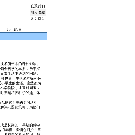
联系我们
加入收藏
设为首页
师生论坛
技术所带来的种种影响。
步领会科学的本质，乐于探
、日常生活中遇到的问题。
围 世界与生俱来的探究兴
近小学生的生活。这些都为
在小学阶段，儿童对周围世
一时期是培养科学兴趣、体
历以探究为主的学习活动，
究解决问题的策略，为他们
成是长期的，早期的科学
这门课程，将细心呵护儿童
围世界有关的科学知识，帮