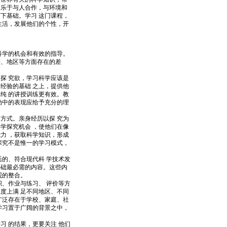
，乐于与人合作，与环境和
下基础。学习 这门课程，
生活，发展他们的个性，开
科学的机会和有效的指导。
族、地区等方面存在的差
探 究欲，学习科学应该是
经验的基础 之上，提供他
纯 的讲授训练更有效。教
动中的表现应给予充分的理
方式。亲身经历以探 究为
学探究机会 ，使他们在像
力 ，获取科学知识，形成
探究不是惟一的学习模式，
的、符合现代科 学技术发
基础最必需的内容。这些内
观的整合。
、作业与练习、 评价等方
度上满 足不同地区、不同
广泛存在于学校、家庭、社
学习置于广阔的背景之中，
 的结果，更要关注 他们