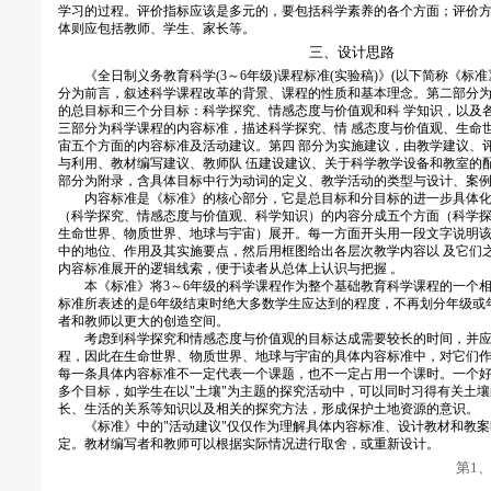
学习的过程。评价指标应该是多元的，要包括科学素养的各个方面；评价方
体则应包括教师、学生、家长等。
三、设计思路
《全日制义务教育科学(3～6年级)课程标准(实验稿)》(以下简称《标准
分为前言，叙述科学课程改革的背景、课程的性质和基本理念。第二部分
的总目标和三个分目标：科学探究、情感态度与价值观和科 学知识，以及
三部分为科学课程的内容标准，描述科学探究、情 感态度与价值观、生命
宙五个方面的内容标准及活动建议。第四 部分为实施建议，由教学建议、
与利用、教材编写建议、教师队 伍建设建议、关于科学教学设备和教室的
部分为附录，含具体目标中行为动词的定义、教学活动的类型与设计、案
内容标准是《标准》的核心部分，它是总目标和分目标的进一步具体化
（科学探究、情感态度与价值观、科学知识）的内容分成五个方面（科学
生命世界、物质世界、地球与宇宙）展开。每一方面开头用一段文字说明该
中的地位、作用及其实施要点，然后用框图给出各层次教学内容以 及它们
内容标准展开的逻辑线索，便于读者从总体上认识与把握 。
本《标准》将3～6年级的科学课程作为整个基础教育科学课程的一个相
标准所表述的是6年级结束时绝大多数学生应达到的程度，不再划分年级或
者和教师以更大的创造空间。
考虑到科学探究和情感态度与价值观的目标达成需要较长的时间，并应
程，因此在生命世界、物质世界、地球与宇宙的具体内容标准中，对它们
每一条具体内容标准不一定代表一个课题，也不一定占用一个课时。一个
多个目标，如学生在以"土壤"为主题的探究活动中，可以同时习得有关土壤
长、生活的关系等知识以及相关的探究方法，形成保护土地资源的意识。
《标准》中的"活动建议"仅仅作为理解具体内容标准、设计教材和教案
定。教材编写者和教师可以根据实际情况进行取舍，或重新设计。
第1