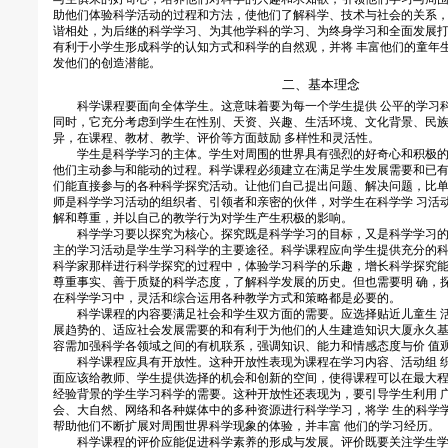
助他们体验科学活动的过程和方法，使他们了解科学、技术与社会的关系
谐相处，为后继的科学学习、为其他学科的学习、为终身学习和全面发展打
有利于小学生形成科学的认知方式和科学的自然观，并将 丰富他们的童年
发他们的创造潜能。
二、基本理念
科学课程要面向全体学生。这意味着要为每一个学生提供 公平的学习
同时，它充分考虑到学生在性别、天资、兴趣、生活环境、文化背景、民
异，在课程、教材、教学、评价等方面鼓励 多样性和灵活性。
学生是科学学习的主体。学生对周围的世界具有强烈的好奇心和积极的
他们主动参与和能动的过程。科学课程必须建立在满足学生发展需要和已有
们能直接参与的各种科学探究活动。让他们自己提出问题、解决问题，比单
师是科学学习活动的组织者、引领者和亲密的伙伴，对学生在科学学 习活
解和尊重，并以自己的教学行为对学生产生积极的影响。
科学学习要以探究为核心。探究既是科学学习的目标，又是科学学习的
主的学习活动是学生学习科学的主要途径。科学课程应向学生提供充分的科
科学家那样进行科学探究的过程中，体验学习科学的乐趣，增长科学探究能
尊重事实、善于质疑的科学态度，了解科学发展的历史。但也需要明 确，
在科学学习中，灵活和综合运用各种教学方式和策略都是必要的。
科学课程的内容要满足社会和学生双方面的需要。应选择贴近儿童生 活
展趋势的、适应社会发展需要的和有利于为他们的人生建造知识大厦永久
容需加强科学各领域之间的有机联系，强调知识、能力和情感态度与价 值
科学课程应具有开放性。这种开放性表现为课程在学习内容、活动组 织
面应该给教师、学生提供选择的机会和创新的空间，使得课程可以在最大程
经验背景的学生学习科学的需要。这种开放性还表现为，要引导学生利用 
会、大自然、网络和各种媒体中的多种资源进行科学学习，将学 生的科学
帮助他们不断扩展对周围世界科学现象的体验，并丰富 他们的学习经历。
科学课程的评价应能促进科学素养的形成与发展。评价既要关注学生学习