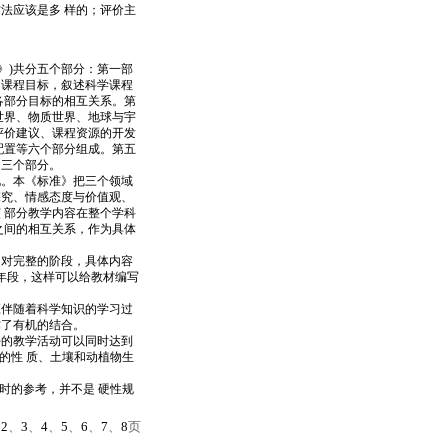
法应该是多 样的；评价主
》)共分五个部分：第一部
为课程目标，叙述科学课程
各部分目标的相互关系。第
世界、物质世界、地球与宇
评价建议、课程资源的开发
配置等六个部分组成。第五
例三个部分。
。本《标准》把三个领域
探究、情感态度与价值观、
 部分教学内容在整个学科
之间的相互关系，作为具体
对完整的阶段，具体内容
年段，这样可以给教材编写
伴随着科学知识的学习过
作了有机的结合。
好的教学活动可以同时达到
的性 质、土壤和动植物生
时的参考，并不是 硬性规
、
2
、
3
、
4
、
5
、
6
、
7
、
8
页