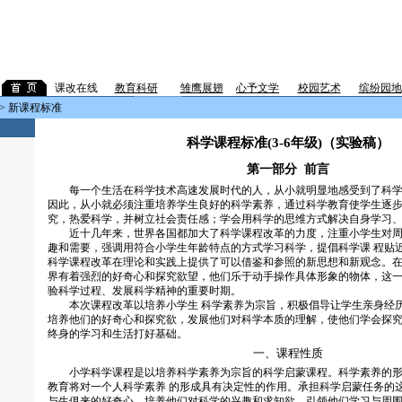
课改在线
教育科研
企
雏鹰展翅
心予文学
校园艺术
缤纷园地
> 新课程标准
科学课程标准(3-6年级)（实验稿）
第一部分 前言
每一个生活在科学技术高速发展时代的人，从小就明显地感受到了科学
因此，从小就必须注重培养学生良好的科学素养，通过科学教育使学生逐
究，热爱科学，并树立社会责任感；学会用科学的思维方式解决自身学习
近十几年来，世界各国都加大了科学课程改革的力度，注重小学生对周
趣和需要，强调用符合小学生年龄特点的方式学习科学，提倡科学课 程贴
科学课程改革在理论和实践上提供了可以借鉴和参照的新思想和新观念。
界有着强烈的好奇心和探究欲望，他们乐于动手操作具体形象的物体，这
验科学过程、发展科学精神的重要时期。
本次课程改革以培养小学生 科学素养为宗旨，积极倡导让学生亲身经
培养他们的好奇心和探究欲，发展他们对科学本质的理解，使他们学会探
终身的学习和生活打好基础。
一、课程性质
小学科学课程是以培养科学素养为宗旨的科学启蒙课程。科学素养的形
教育将对一个人科学素养 的形成具有决定性的作用。承担科学启蒙任务的
与生俱来的好奇心，培养他们对科学的兴趣和求知欲，引领他们学习与周