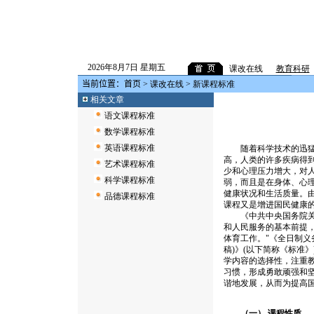
2026年8月7日 星期五
课改在线
教育科研
当前位置：
首页
>
课改在线
> 新课程标准
相关文章
语文课程标准
数学课程标准
英语课程标准
随着科学技术的迅猛发
高，人类的许多疾病得
艺术课程标准
少和心理压力增大，对
科学课程标准
弱，而且是在身体、心
健康状况和生活质量。
品德课程标准
课程又是增进国民健康
《中共中央国务院关于
和人民服务的基本前提
体育工作。"《全日制义务
稿)》(以下简称《标准
学内容的选择性，注重
习惯，形成勇敢顽强和
谐地发展，从而为提高
（一） 课程性质