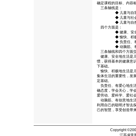
确定课程的目标、内容
三条轴线是：
◆ 儿童与自
◆ 儿童与社
◆ 儿童与自
四个方面是：
◆ 健康、安全
◆ 愉快、积极
◆ 负责任、有
◆ 动脑筋、有
三条轴线和四个方面交
健康、安全地生活是儿
惯，获得基本的健康意
下基础。
愉快、积极地生活是儿
集体生活的重要性，发
定基础。
负责任、有爱心地生活
确态度，学会关心，学
爱劳动、爱科学、爱社
动脑筋、有创意地生活
利用自己的聪明才智去
己的智慧，享受创造带
Copyright ©20
江苏省常