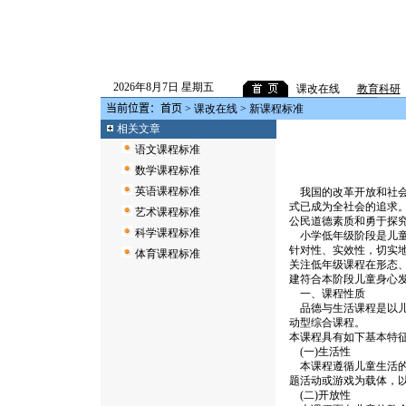
2026年8月7日 星期五
课改在线
教育科研
当前位置：
首页
>
课改在线
> 新课程标准
相关文章
语文课程标准
数学课程标准
英语课程标准
我国的改革开放和社会
式已成为全社会的追求。
艺术课程标准
公民道德素质和勇于探
科学课程标准
小学低年级阶段是儿童
针对性、实效性，切实
体育课程标准
关注低年级课程在形态
建符合本阶段儿童身心
一、课程性质
品德与生活课程是以儿
动型综合课程。
本课程具有如下基本特
(一)生活性
本课程遵循儿童生活的
题活动或游戏为载体，
(二)开放性