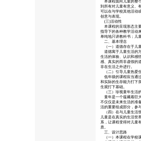
本课程面向儿童的整个
到所有对儿童有意义、
可以在与学校其他活动
创意与表现。
(三)活动性
本课程的呈现形态主要
指导下的各种教学活动
单纯地只讲教科书；儿
二、基本理念
（一）道德存在于儿童
道德寓于儿童生活的方
生活的体验、认识和感
感、真实的而非虚假的
非在生活之外进行。
（二）引导儿童热爱生
低年级的课程应当通过
和实际的生存能力打下
生观打下基础。
（三）珍视童年生活的
童年是一个蕴藏着巨大
不仅仅是未来生活的准
活的重要组成部分，参
（四）在与儿童生活世
儿童是在真实的生活世
系，让课程变得对儿童
质。
三、设计思路
（一）本课程在学校课